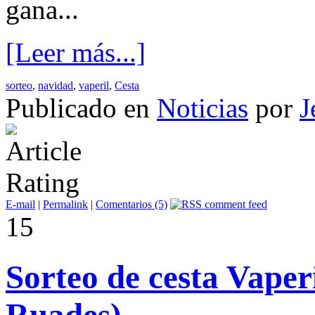
gana...
[Leer más...]
sorteo
,
navidad
,
vaperil
,
Cesta
Publicado en
Noticias
por
J
E-mail
|
Permalink
|
Comentarios (5)
15
Sorteo de cesta Vaper
Ruades)