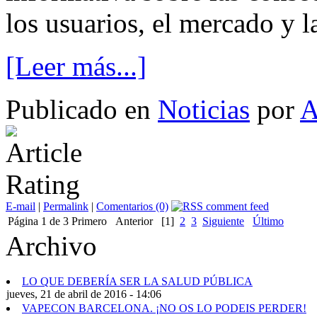
los usuarios, el mercado y l
[Leer más...]
Publicado en
Noticias
por
E-mail
|
Permalink
|
Comentarios (0)
Página 1 de 3
Primero
Anterior
[1]
2
3
Siguiente
Último
Archivo
LO QUE DEBERÍA SER LA SALUD PÚBLICA
jueves, 21 de abril de 2016 - 14:06
VAPECON BARCELONA. ¡NO OS LO PODEIS PERDER!