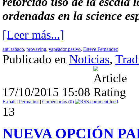
retorcido uso de la escala l
ordenadas en la science 
[Leer más...]
anti-tabaco
,
provaving
,
vapeador pasivo
,
Esteve Fernandez
Publicado en
Noticias
,
Trad
17/10/2015 15:08
E-mail
|
Permalink
|
Comentarios (0)
13
NUEVA OPCIÓN PA